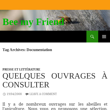
Bee my Friend
Search
SKIP
TO
PRIM
CONTENT
MEN
Tag Archives: Documentation
PRESSE ET LITTÉRATURE
QUELQUES OUVRAGES À
CONSULTER
19/04/2008
LEAVE A COMMENT
Il y a de nombreux ouvrages sur les abeilles et
l’apiculture. Nous vous en proposons une sélection,