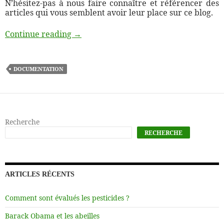
N’hésitez-pas à nous faire connaître et référencer des
articles qui vous semblent avoir leur place sur ce blog.
Revue de presse apicole
Continue reading
→
DOCUMENTATION
Recherche
RECHERCHE
ARTICLES RÉCENTS
Comment sont évalués les pesticides ?
Barack Obama et les abeilles