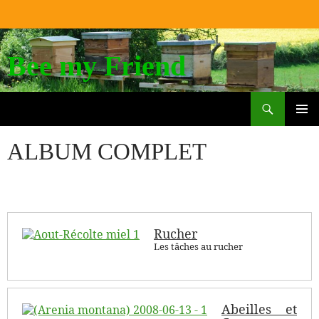
Bee my Friend
Search
SKIP
TO
PRIM
CONTENT
MEN
ALBUM COMPLET
Rucher
Les tâches au rucher
Abeilles et