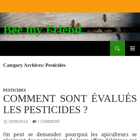
Bee my Friend
Search
SKIP
TO
PRIM
CONTENT
MEN
Category Archives: Pesticides
PESTICIDES
COMMENT SONT ÉVALUÉS
LES PESTICIDES ?
29/06/2014
1 COMMENT
On peut se demander pourquoi les apiculteurs se