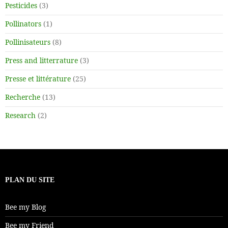
Pesticides
(3)
Pollinators
(1)
Pollinisateurs
(8)
Press and litterrature
(3)
Presse et littérature
(25)
Recherche
(13)
Research
(2)
PLAN DU SITE
Bee my Blog
Bee my Friend