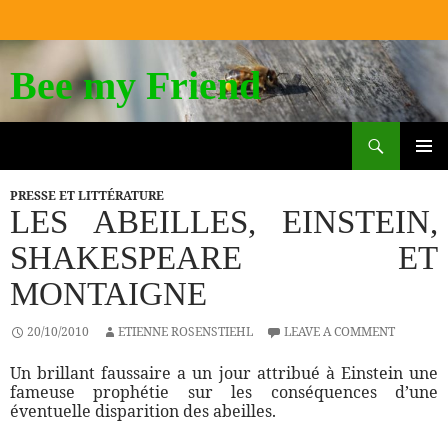
Bee my Friend
Search
SKIP
TO
PRIM
CONTENT
PRESSE ET LITTÉRATURE
MEN
LES ABEILLES, EINSTEIN,
SHAKESPEARE ET
MONTAIGNE
20/10/2010
ETIENNE ROSENSTIEHL
LEAVE A COMMENT
Un brillant faussaire a un jour attribué à Einstein une
fameuse prophétie sur les conséquences d’une
éventuelle disparition des abeilles.